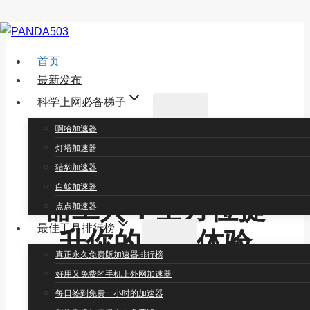
跳
到
首页
内
最新发布
容
科学上网必备梯子
Best Network Tools:
啊哈加速器
灯塔加速器
寻找最优质的加速
猎豹加速器
白鲸加速器
器工具：全方位提
点点加速器
最佳工具排行榜
升你的上网体验
真正永久免费版加速器排行榜
好用又免费的手机上外网加速器
欢迎来到
PANDA503 博客
！在这里，我们专
每日签到免费一小时的加速器
注于评测各种外网加速器工具，旨在帮助用户