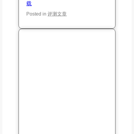
飞天猪加速器评测：飞天猪机场加
速器节点连接2026最新优惠券官
网下载
Posted in
评测文章